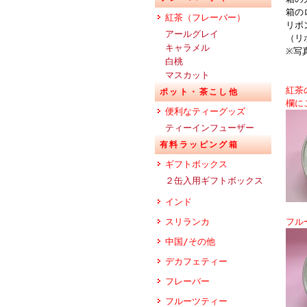
箱の
紅茶（フレーバー）
リボ
アールグレイ
（リ
キャラメル
※写
白桃
マスカット
紅茶
ポット・茶こし他
欄に
便利なティーグッズ
ティーインフューザー
有料ラッピング箱
ギフトボックス
２缶入用ギフトボックス
インド
スリランカ
フル
中国/その他
デカフェティー
フレーバー
フルーツティー