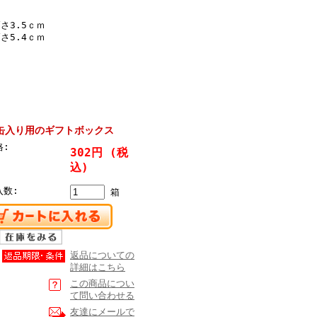
さ3.5ｃｍ
さ5.4ｃｍ
缶入り用のギフトボックス
格:
302円
(税
込)
入数:
箱
返品についての
詳細はこちら
この商品につい
て問い合わせる
友達にメールで