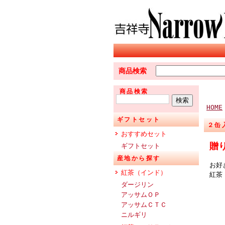
商品検索
商品検索
HOME
ギフトセット
２缶
おすすめセット
贈
ギフトセット
産地から探す
お好
紅茶（インド）
紅茶
ダージリン
アッサムＯＰ
アッサムＣＴＣ
ニルギリ