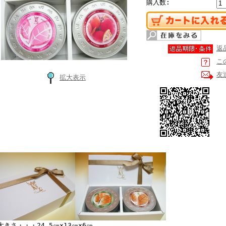
購入数:
返
こ
友
拡大表示
大きさ・・・24.5㎝×13㎝×6㎝