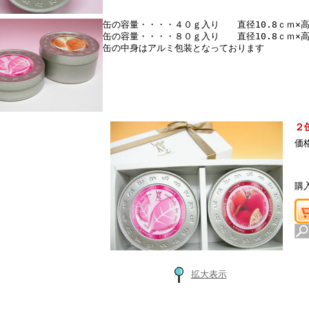
缶の容量・・・・４０ｇ入り 直径10.8ｃｍ×高
缶の容量・・・・８０ｇ入り 直径10.8ｃｍ×高
缶の中身はアルミ包装となっております
２
価
購
拡大表示