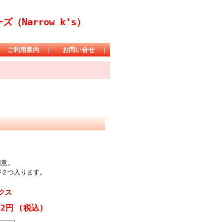
Narrow k's）
｜
ご利用案内
｜
お問い合せ
｜
用意。
が２つ入ります。
クス
02円
(税込)