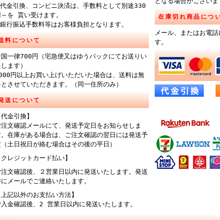
となる場合がございま
※代金引換、コンビニ決済は、手数料として別途330
円～を 貰い受けます。
在庫切れ商品につ
※銀行振込手数料等はお客様負担となります。
メール、またはお電話
送料について
す。
全国一律700円（宅急便又はゆうパックにてお送りい
たします）
6000円以上お買い上げいただいた場合は、送料は無
料とさせていただきます。（同一住所のみ）
発送について
【代金引換】
ご注文確認メールにて、発送予定日をお知らせしま
す。在庫がある場合は、ご注文確認の翌日には発送予
定（土日祝日が絡む場合はその後の平日）
【クレジットカード払い】
ご注文確認後、２営業日以内に発送いたします。発送
時にメールでご連絡いたします。
【上記以外のお支払い方法】
ご入金確認後、2 営業日以内に発送いたします。