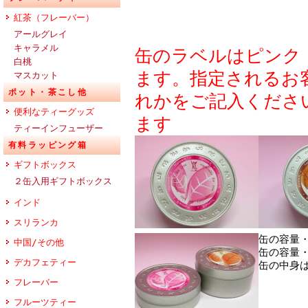
紅茶（フレーバー）
アールグレイ
キャラメル
缶のラベルはピンク
白桃
ます。指定されるお
マスカット
ポット・茶こし他
れかをご記入くださ
便利なティーグッズ
ます
ティーインフューザー
有料ラッピング箱
ギフトボックス
２缶入用ギフトボックス
インド
スリランカ
缶の容量・
中国/その他
缶の容量・
デカフェティー
缶の中身
フレーバー
フルーツティー