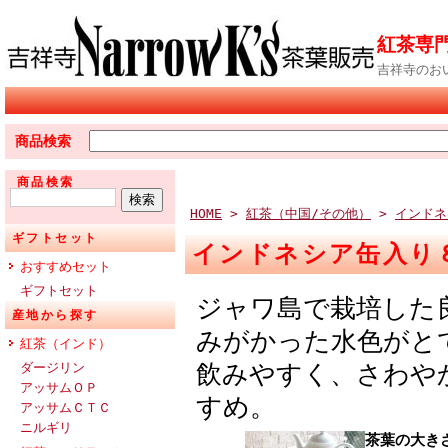
紅茶専門
吉祥寺のお
商品検索
商品検索
HOME
>
紅茶（中国/その他）
>
インドネ
ギフトセット
インドネシア缶入り
おすすめセット
ギフトセット
ジャワ島で栽培した
産地から探す
みがかった水色がと
紅茶（インド）
飲みやすく、さわや
ダージリン
アッサムＯＰ
すめ。
アッサムＣＴＣ
ニルギリ
茶葉の大きさ