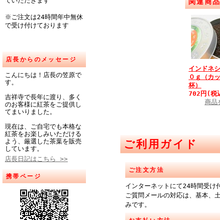
ていただきます
関連商
※ご注文は24時間年中無休
で受け付けております
店長からのメッセージ
インドネ
こんにちは！店長の笠原で
０ｇ（カ
す。
杯）
702円(税
吉祥寺で長年に渡り、多く
商品
のお客様に紅茶をご提供し
てまいりました。
現在は、ご自宅でも本格な
紅茶をお楽しみいただける
よう、厳選した茶葉を販売
ご利用ガイド
しています。
店長日記はこちら >>
ご注文方法
携帯ページ
インターネットにて24時間受け
ご質問メールの対応は、基本、
みです。